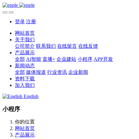
登录
注册
网站首页
关于我们
公司简介
联系我们
在线留言
在线反馈
产品展示
全部
AI智能
直播+
企业建站
小程序
APP开发
新闻动态
全部
媒体报道
行业资讯
企业新闻
资料下载
加入我们
English
小程序
你的位置
网站首页
产品展示