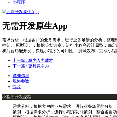
小程序
无需开发原生App
需求分析：根据客户的业务需求，进行业务场景的分析，整理
框架。 原型设计：根据策划方案，进行小程序设计原型，确定
和后台功能开发，实现小程序的可用性。 测试发布：完成小
上一篇
: 减少人力成本
下一篇
: 更具竞争力
详细信息
规格参数
包装
小程序开发流程
需求分析：根据客户的业务需求，进行业务场景的分析，
策划：根据需求分析，进行小程序功能策划，整合各自功