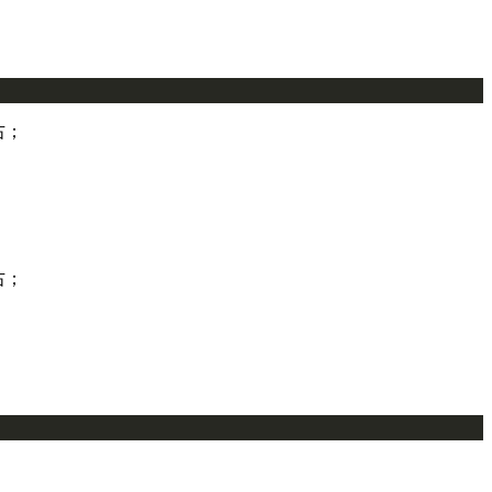
右；
右；