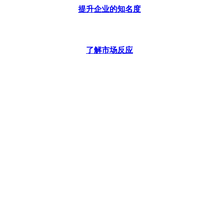
提升企业的知名度
了解市场反应