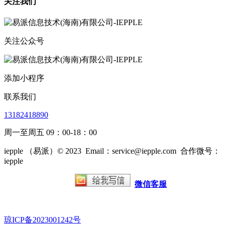
关注我们
关注公众号
添加小程序
联系我们
13182418890
周一至周五 09：00-18：00
iepple （易派）© 2023
Email：service@iepple.com
合作微号：
iepple
微信客服
琼ICP备2023001242号