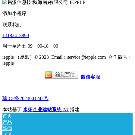
添加小程序
联系我们
13182418890
周一至周五 09：00-18：00
iepple （易派）© 2023
Email：service@iepple.com
合作微号：
iepple
微信客服
琼ICP备2023001242号
本站基于
米拓企业建站系统 7.7
搭建
首页
产品
新闻
联系